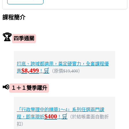
課程簡介
🏆
四季通關
打底、跨域都適用，奠定硬實力，全套課程優
$8,499
🛒
惠
！
（原價
$19,400
）
📢
１＋１雙季躍升
「行政學理中的精華1～4」系列任選兩門課
$400
🛒
程，即享現折
！
（於結帳畫面自動折
扣）