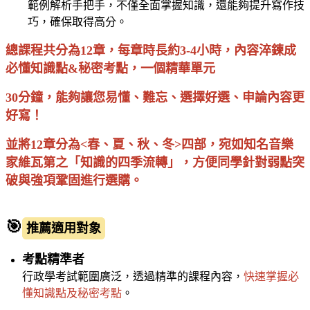
範例解析手把手，不僅全面掌握知識，還能夠提升寫作技
巧，確保取得高分。
總課程共分為12章，每章時長約3-4小時，內容淬鍊成
必懂知識點&秘密考點，一個精華單元
30分鐘，能夠讓您易懂、難忘、選擇好選、申論內容更
好寫！
並將12章分為<春、夏、秋、冬>四部，宛如知名音樂
家維瓦第之「知識的四季流轉」，方便同學針對弱點突
破與強項鞏固進行選購。
🎯
推薦適用對象
考點精準者
行政學考試範圍廣泛，透過精準的課程內容，
快速掌握必
懂知識點及秘密考點
。