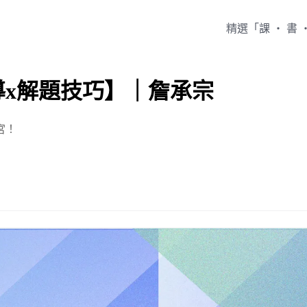
精選「課 ‧ 書 
x解題技巧】｜詹承宗
宮！