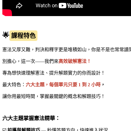
🌟
課程特色
憲法又厚又難，判決和釋字更是堆積如山，你是不是也常常讀
別擔心，這一次——我們來
高效破解憲法！
專為想快速理解憲法、提升解題實力的你而設計！
最大特色：
六大主題，每個單元只要 1 到 2 小時
，
讓你用最短時間，掌握最關鍵的概念和解題技巧！
六大主題掌握憲法精華：
☑️
前導與解題技巧
— 秒懂答題方向，快速進入狀況