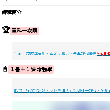
課程簡介
🏆
單科一次購
$5,88
打底、跨域都適用，奠定硬實力，全套課程優惠
📓
１書＋１課 增強學
購買「從釋字出發，掌握憲法！」系列任一課程，另加