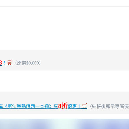
8
🛒
！
（原價
$9,000
）
8折
🛒
購《憲法爭點解題一本通》享
優惠！
（結帳後顯示專屬優