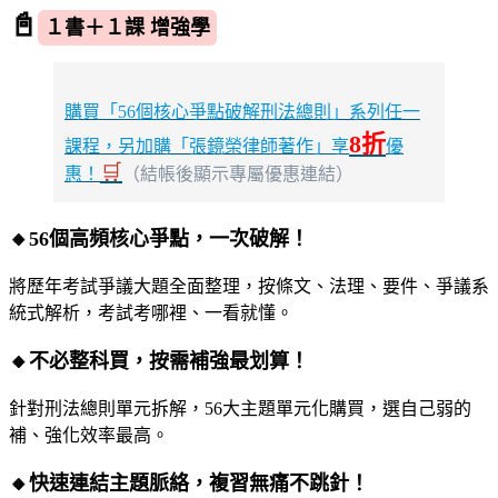
📓
１書＋１課 增強學
購買「56個核心爭點破解刑法總則」系列任一
8折
課程，另加購「張鏡榮律師著作」享
優
🛒
惠！
（結帳後顯示專屬優惠連結）
🔸
56個高頻核心爭點，一次破解！
將歷年考試爭議大題全面整理，按條文、法理、要件、爭議系
統式解析，考試考哪裡、一看就懂。
🔸
不必整科買，按需補強最划算！
針對刑法總則單元拆解，56大主題單元化購買，選自己弱的
補、強化效率最高。
🔸
快速連結主題脈絡，複習無痛不跳針！