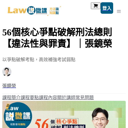
登入
56個核心爭點破解刑法總則
【違法性與罪責】｜張鏡榮
以爭點破解考點，高效補強考試弱點
張鏡榮
課程簡介
課程要點
課程內容
關於講師
常見問題