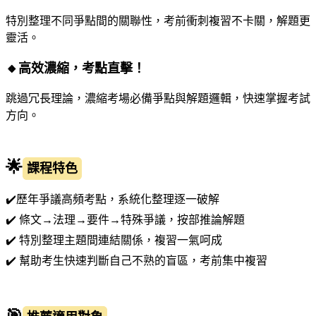
特別整理不同爭點間的關聯性，考前衝刺複習不卡關，解題更
靈活。
🔸
高效濃縮，考點直擊！
跳過冗長理論，濃縮考場必備爭點與解題邏輯，快速掌握考試
方向。
🌟
課程特色
✔️
歷年爭議高頻考點，系統化整理逐一破解
✔️ 條文→法理→要件→特殊爭議，按部推論解題
✔️ 特別整理主題間連結關係，複習一氣呵成
✔️ 幫助考生快速判斷自己不熟的盲區，考前集中複習
🎯