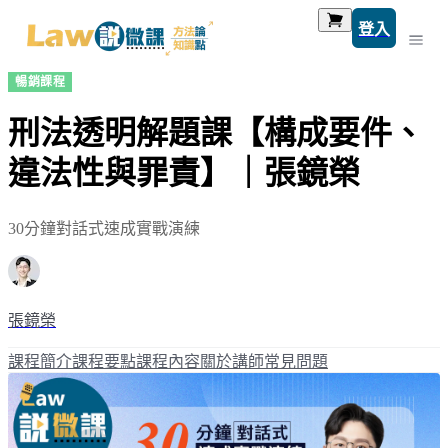
登入
暢銷課程
刑法透明解題課【構成要件、
違法性與罪責】｜張鏡榮
30分鐘對話式速成實戰演練
張鏡榮
課程簡介
課程要點
課程內容
關於講師
常見問題