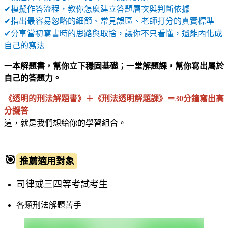
✔
模擬作答流程，教你怎麼建立答題層次與判斷依據
✔
指出最容易忽略的細節、常見誤區、老師打分的真實標準
✔
分享當初寫書時的思路與取捨，讓你不只看懂，還能內化成
自己的寫法
一本解題書，幫你立下穩固基礎；
一堂解題課，幫你寫出屬於
自己的答題力。
《透明的刑法解題書》
＋《刑法透明解題課》＝
30
分鐘寫出高
分擬答
這，就是我們想給你的學習組合。
🎯
推薦適用對象
司律或三四等考試考生
各類刑法解題苦手