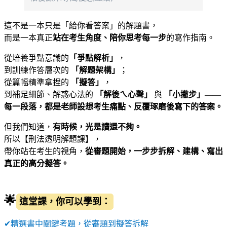
這不是一本只是「給你看答案」的解題書，
而是一本真正
站在考生角度、陪你思考每一步
的寫作指南。
從培養爭點意識的
「爭點解析」
，
到訓練作答層次的
「解題架構」
；
從篇幅精準拿捏的
「擬答」
，
到補足細節、解惑心法的
「解後ㄟ心聲」
與
「小撇步」
——
每一段落，都是老師設想考生痛點、反覆琢磨後寫下的答案。
但我們知道，
有時候，光是讀還不夠。
所以【刑法透明解題課】，
帶你站在考生的視角，
從審題開始，一步步拆解、建構、寫出
真正的高分擬答。
🌟
這堂課，你可以學到：
✔
精選書中關鍵考題，從審題到擬答拆解