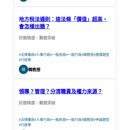
地方稅法通則：這法條「價值」超高，
會怎樣出題？
好題精選、難題突破
#
法律廉政
#
人事行政
#
一般民政
#
一般行政
#
韓教授
#
選擇題型
#
行政學
韓
韓教授
領導？管理？分清職責及權力來源？
好題精選、難題突破
#
法律廉政
#
人事行政
#
一般民政
#
一般行政
#
韓教授
#
申論題型
#
行政學