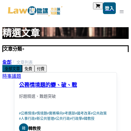
登入
精選文章
文章分類
+
全部
首頁
文章列表
全部文章
免費
付費
考題解析
時事議題
公務情境題的變、破、戰
好題精選、難題突破
#
公務情境
#
情境題
#
實務導向
#
考選部
#
國考改革
#
公共政策
#
人事行政
#
新公共管理
#
公共行政
#
行政學
#
韓教授
韓
韓教授