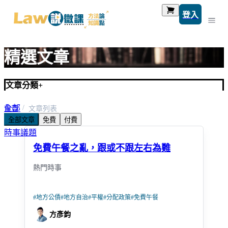
登入
精選文章
文章分類
+
全部
首頁
文章列表
全部文章
免費
付費
考題解析
時事議題
免費午餐之亂，跟或不跟左右為難
熱門時事
#
地方公債
#
地方自治
#
平權
#
分配政策
#
免費午餐
方彥鈞