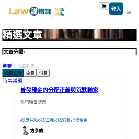
登入
精選文章
文章分類
+
全部
首頁
文章列表
全部文章
免費
付費
考題解析
時事議題
普發現金的分配正義與沉默輸家
熱門時事議題
#
沉默輸家
#
分配正義
#
分配政策
#
普發現金
方彥鈞