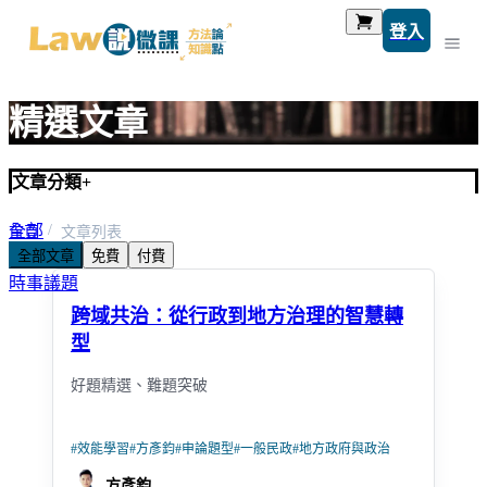
登入
精選文章
文章分類
+
全部
首頁
文章列表
全部文章
免費
付費
考題解析
時事議題
跨域共治：從行政到地方治理的智慧轉
型
好題精選、難題突破
#
效能學習
#
方彥鈞
#
申論題型
#
一般民政
#
地方政府與政治
方彥鈞