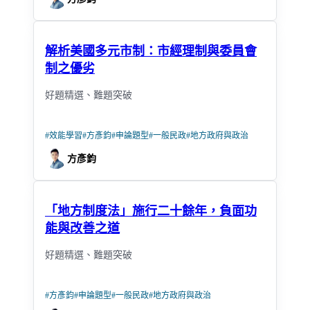
解析美國多元市制：市經理制與委員會
制之優劣
好題精選、難題突破
#
效能學習
#
方彥鈞
#
申論題型
#
一般民政
#
地方政府與政治
方彥鈞
「地方制度法」施行二十餘年，負面功
能與改善之道
好題精選、難題突破
#
方彥鈞
#
申論題型
#
一般民政
#
地方政府與政治