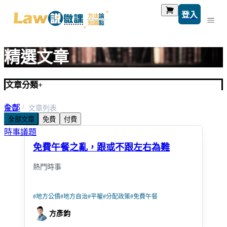
登入
精選文章
文章分類
+
全部
首頁
文章列表
全部文章
免費
付費
考題解析
時事議題
免費午餐之亂，跟或不跟左右為難
熱門時事
#
地方公債
#
地方自治
#
平權
#
分配政策
#
免費午餐
方彥鈞