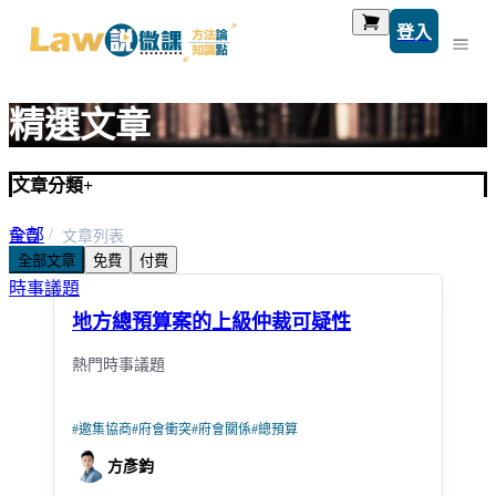
登入
精選文章
文章分類
+
全部
首頁
文章列表
全部文章
免費
付費
考題解析
時事議題
地方總預算案的上級仲裁可疑性
熱門時事議題
#
邀集協商
#
府會衝突
#
府會關係
#
總預算
方彥鈞